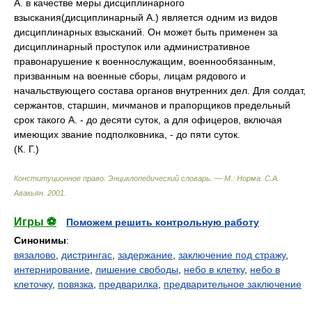
А. в качестве меры дисциплинарного
взыскания(дисциплинарный А.) является одним из видов
дисциплинарных взысканий. Он может быть применен за
дисциплинарный проступок или административное
правонарушение к военнослужащим, военнообязанным,
призванным на военные сборы, лицам рядового и
начальствующего состава органов внутренних дел. Для солдат,
сержантов, старшин, мичманов и прапорщиков предельный
срок такого А. - до десяти суток, а для офицеров, включая
имеющих звание подполковника, - до пяти суток.
(К. Г.)
Конституционное право. Энциклопедический словарь. — М.: Норма
.
С.А.
Авакьян
.
2001
.
Игры ⚽
Поможем решить контрольную работу
Синонимы
:
вязалово
,
дистрингас
,
задержание
,
заключение под стражу
,
интернирование
,
лишение свободы
,
небо в клетку
,
небо в
клеточку
,
повязка
,
предварилка
,
предварительное заключение