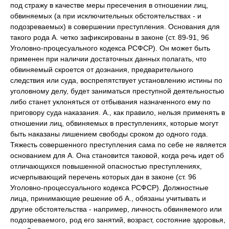
под стражу в качестве меры пресечения в отношении лиц,
обвиняемых (а при исключительных обстоятельствах - и
подозреваемых) в совершении преступления. Основания для
такого рода А. четко зафиксированы в законе (ст. 89-91, 96
Уголовно-процесуального кодекса РСФСР). Он может быть
применен при наличии достаточных данных полагать, что
обвиняемый скроется от дознания, предварительного
следствия или суда, воспрепятствует установлению истины по
уголовному делу, будет заниматься преступной деятельностью
либо станет уклоняться от отбывания назначенного ему по
приговору суда наказания. А., как правило, нельзя применять в
отношении лиц, обвиняемых в преступлениях, которые могут
быть наказаны лишением свободы сроком до одного года.
Тяжесть совершенного преступления сама по себе не является
основанием для А. Она становится таковой, когда речь идет об
отличающихся повышенной опасностью преступлениях,
исчерпывающий перечень которых дан в законе (ст. 96
Уголовно-процессуального кодекса РСФСР). Должностные
лица, принимающие решение об А., обязаны учитывать и
другие обстоятельства - например, личность обвиняемого или
подозреваемого, род его занятий, возраст, состояние здоровья,