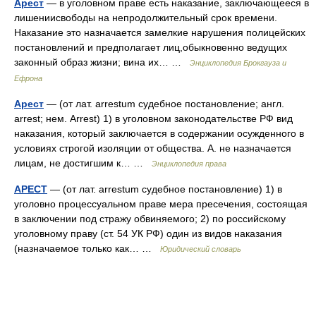
Арест
— в уголовном праве есть наказание, заключающееся в
лишениисвободы на непродолжительный срок времени.
Наказание это назначается замелкие нарушения полицейских
постановлений и предполагает лиц,обыкновенно ведущих
законный образ жизни; вина их… …
Энциклопедия Брокгауза и
Ефрона
Арест
— (от лат. arrestum судебное постановление; англ.
arrest; нем. Arrest) 1) в уголовном законодательстве РФ вид
наказания, который заключается в содержании осужденного в
условиях строгой изоляции от общества. А. не назначается
лицам, не достигшим к… …
Энциклопедия права
АРЕСТ
— (от лат. arrestum судебное постановление) 1) в
уголовно процессуальном праве мера пресечения, состоящая
в заключении под стражу обвиняемого; 2) по российскому
уголовному праву (ст. 54 УК РФ) один из видов наказания
(назначаемое только как… …
Юридический словарь